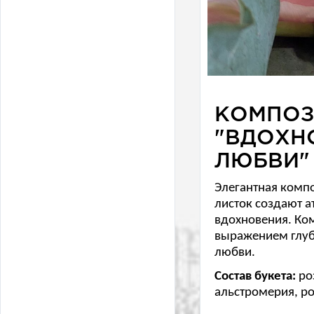
КОМПОЗ
"ВДОХН
ЛЮБВИ"
Элегантная компо
листок создают 
вдохновения. Ко
выражением глуб
любви.
Состав букета:
роз
альстромерия, ро