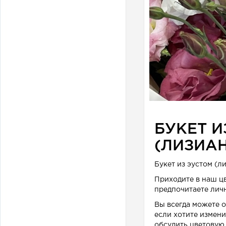
БУКЕТ 
(ЛИЗИАН
Букет из эустом (л
Приходите в наш ц
предпочитаете личн
Вы всегда можете 
если хотите измени
обсудить цветовую 