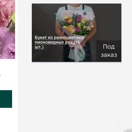
Букет из разноцветных
пионовидных роз (15
Под
шт.)
заказ
₽