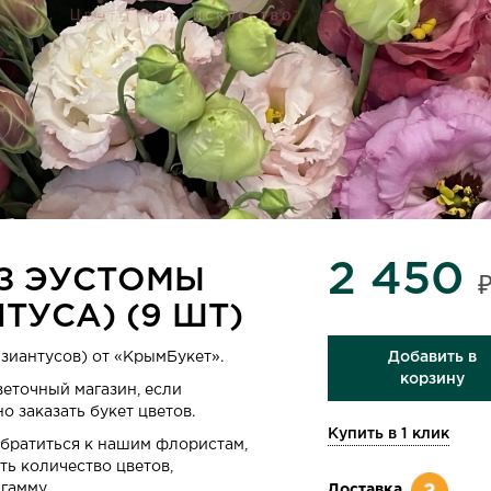
2 450
ИЗ ЭУСТОМЫ
ТУСА) (9 ШТ)
изиантусов) от «КрымБукет».
Добавить в
корзину
веточный магазин, если
о заказать букет цветов.
Купить в 1 клик
обратиться к нашим флористам,
ть количество цветов,
гамму.
Доставка