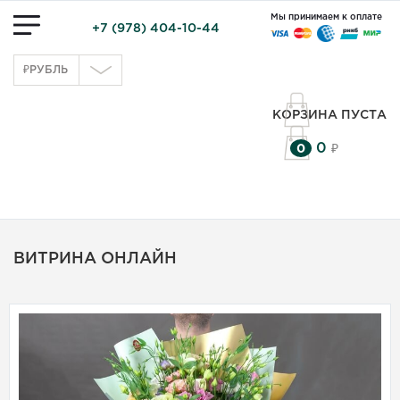
Мы принимаем к оплате
+7 (978) 404-10-44
₽
РУБЛЬ
КОРЗИНА ПУСТА
0
0
₽
ВИТРИНА ОНЛАЙН
Букет из лизиантусов
«Перламутр» (15 шт.)
Лизиантус, 15 шт., цвет микс,
упаковка. Цвет Лизиантусов
может отличаться от