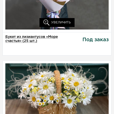
Собрать на сумму:
₽
Доставка этого товара в
-
УВЕЛИЧИТЬ
Букет из лизиантусов «Море
Под заказ
счастья» (25 шт.)
Композиция «Лепестки
нежности»
Закажите нежный букет из
ромашки от магазина цветов
«КрымБукет» с доставкой.
Звоните по телефону: +7
(978) 404-10-44
Собрать на сумму:
₽