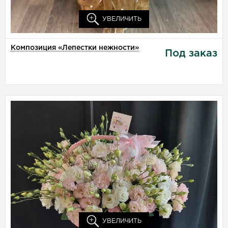
Доставка этого товара в
-
УВЕЛИЧИТЬ
Композиция «Лепестки нежности»
Под заказ
Композиция в корзине
«Легкие прикосновения»
Закажите нежную
композицию из лизиантуса
от «КрымБукет» прямо
сейчас и наслаждайтесь
оперативной доставкой!
Звоните по телефону +7
(978) 404-10-44
Собрать на сумму:
₽
Доставка этого товара в
-
УВЕЛИЧИТЬ