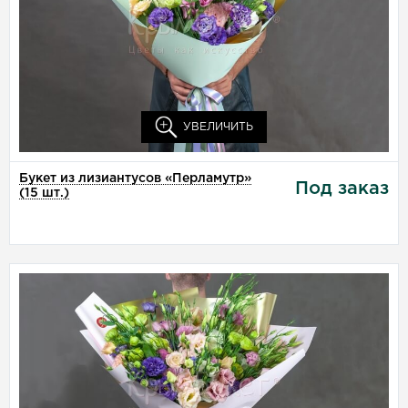
представленного на фото.
Собрать на сумму:
₽
Доставка этого товара в
-
УВЕЛИЧИТЬ
Букет из лизиантусов «Перламутр»
Под заказ
(15 шт.)
Букет из лизиантусов
«Море счастья» (25 шт.)
Лизиантус, 25 шт., цвет микс,
упаковка.