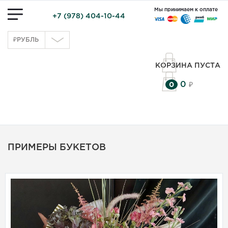
Мы принимаем к оплате
+7 (978) 404-10-44
₽
РУБЛЬ
КОРЗИНА ПУСТА
0
0
₽
ПРИМЕРЫ БУКЕТОВ
Букет «Крымское
вдохновение»
Закажите яркий букет из
роз, тюльпанов и
альстромерий от магазина